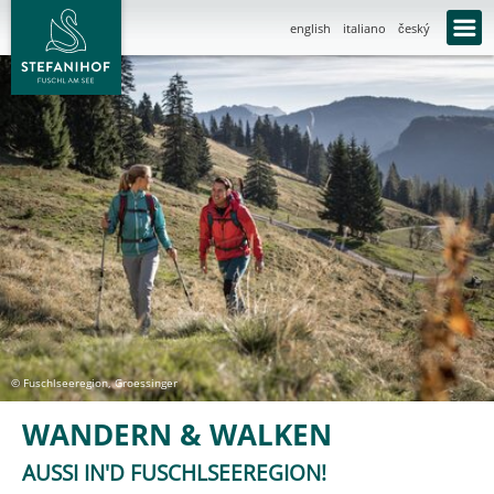
english
italiano
český
© Fuschlseeregion, Groessinger
WANDERN & WALKEN
AUSSI IN'D FUSCHLSEEREGION!